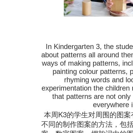
In Kindergarten 3, the stu
about patterns all around th
ways of making patterns, incl
painting colour patterns, 
rhyming words and loo
experimentation the children 
that patterns are not onl
everywhere in
K3
本周
的学生对周围的图案
不同的制作图案的方法，包