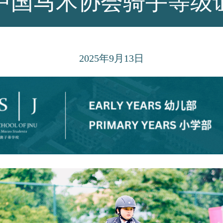
中国马术协会骑手等级
2025
年
9
月
13
日