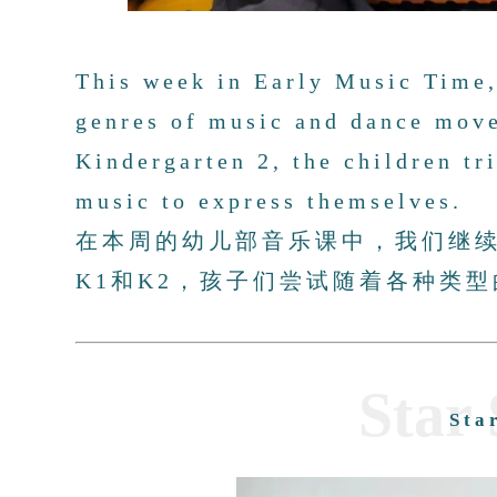
This week in Early Music Time,
genres of music and dance move
Kindergarten 2, the children tr
music to express themselves.
在本周的幼儿部音乐课中，我们继
K1和K2，孩子们尝试随着各种类
Star
Sta