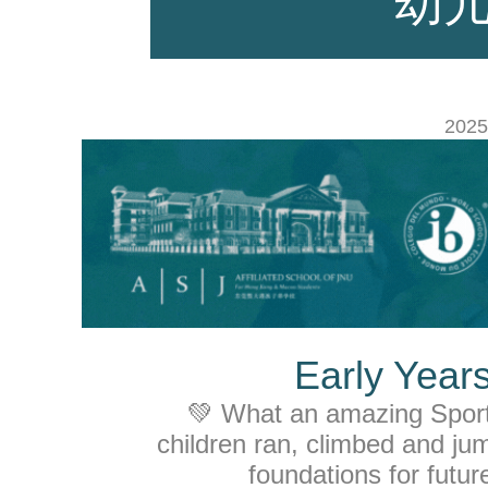
幼
师资力量
2025
招生资讯
Early Year
新闻活动
💚 What an amazing Sport
children ran, climbed and ju
foundations for futur